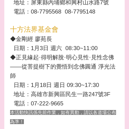
地址：屏東縣內埔鄉和興村山水路7號
電話：08-7795568 08-7795148
十方法界基金會
◆金剛經 廖苑長
日期：1月3日 週六 08:30~11:00
◆正見緣起·得明解脫·明心見性·見性念佛
——從菩提樹下的覺悟到念佛圓通 淨光法
師
日期：1月18日 週日 09:30~17:30
地址
：
高雄市新興區民生一路247號3F
電話
：
07-222-9665
本活動快訊係先前作業，如有異動，請以各道場公布
為準！