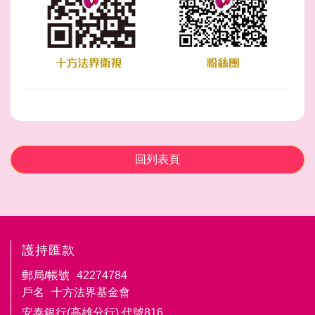
回列表頁
護持匯款
郵局/帳號
42274784
戶名
十方法界基金會
安泰銀行(高雄分行) 代號816