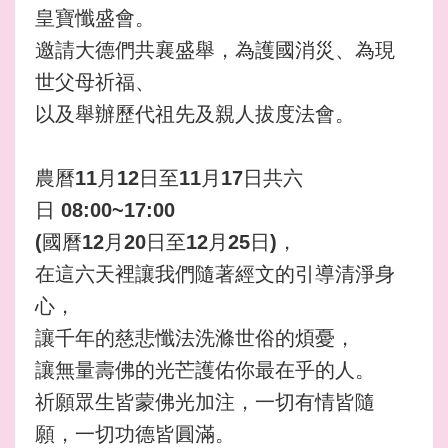
皇寶懺盛會。
邀請大德們共襄盛舉，為護國消災、為現
世父母祈福、
以及舉辦歷代祖先及親人拔度法會。
農曆11月12日至11月17日共六
日
08:00~17:00
(國曆12月20日至12月25日)，
在這六天裡讓我們隨著經文的引導清淨身
心，
讓千年的慈悲懺法洗滌世俗的煩憂，
讓無量壽佛的光芒護佑你最在乎的人。
祈願眾生皆蒙佛光加注，一切有情皆隨
願，一切功德皆圓滿。