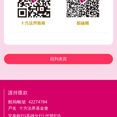
回列表頁
護持匯款
郵局/帳號
42274784
戶名
十方法界基金會
安泰銀行(高雄分行) 代號816