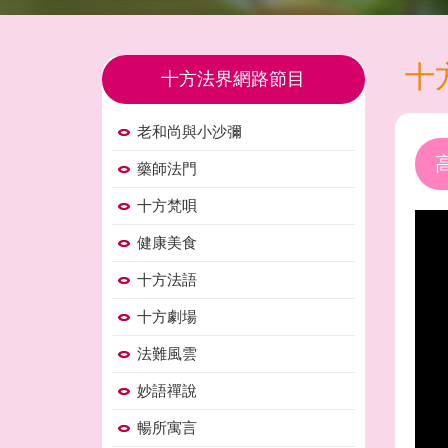
十
十方法界網路節目
老和尚與小沙彌
藥師法門
十方梵唄
健康美食
十方法語
十方劇場
法難風雲
妙語禪說
暢所寓言