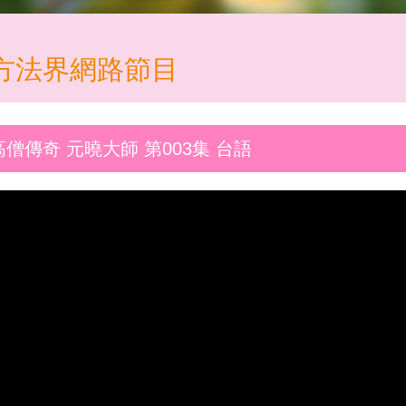
方法界網路節目
高僧傳奇 元曉大師 第003集 台語