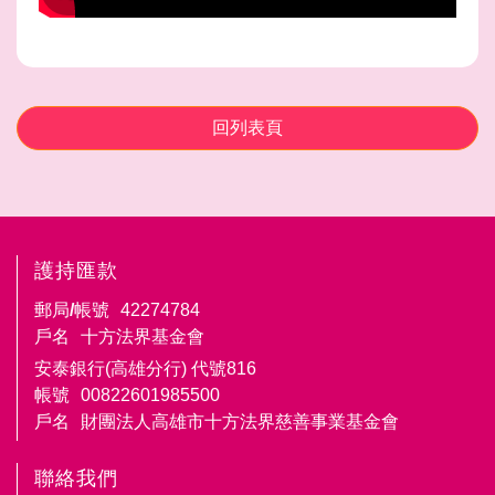
回列表頁
護持匯款
郵局/帳號
42274784
戶名
十方法界基金會
安泰銀行(高雄分行) 代號816
帳號
00822601985500
戶名
財團法人高雄市十方法界慈善事業基金會
聯絡我們