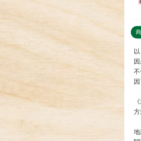
以
因
不
因
《
方
地