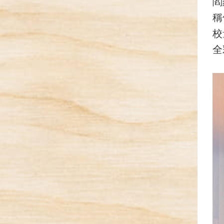
閻
稱
校
全彩