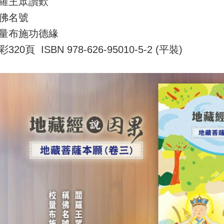
羅王眾讚歎
佛名號
量布施功德緣
320頁 ISBN 978-626-95010-5-2 (平裝)