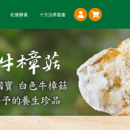
松樂酵素
十方法界叢書