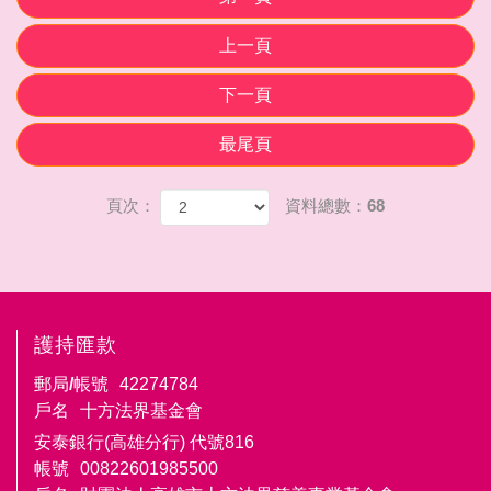
上一頁
下一頁
最尾頁
頁次：
資料總數：68
護持匯款
郵局/帳號
42274784
戶名
十方法界基金會
安泰銀行(高雄分行) 代號816
帳號
00822601985500