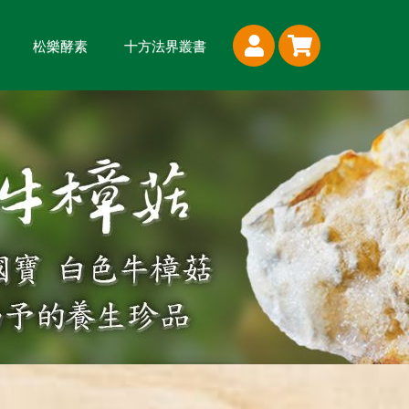
松樂酵素
十方法界叢書