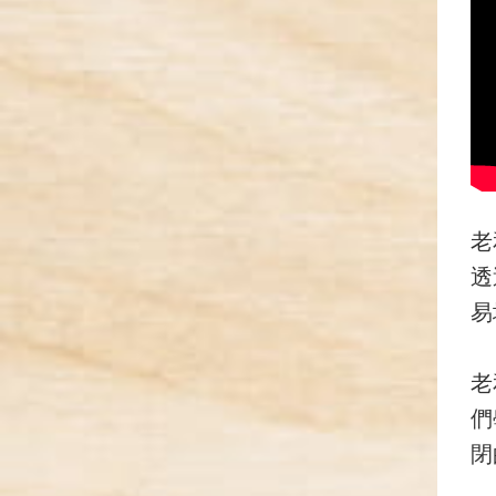
老
透
易
老
們
閉