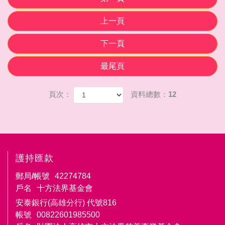
上一頁
下一頁
最尾頁
頁次：
資料總數：12
護持匯款
郵局/帳號
42274784
戶名
十方法界基金會
安泰銀行(高雄分行) 代號816
帳號
00822601985500