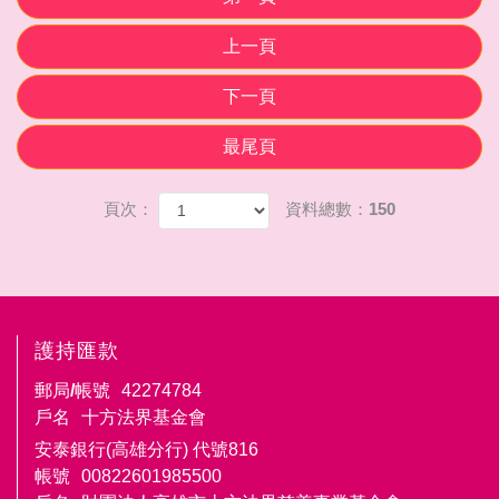
上一頁
下一頁
最尾頁
頁次：
資料總數：150
護持匯款
郵局/帳號
42274784
戶名
十方法界基金會
安泰銀行(高雄分行) 代號816
帳號
00822601985500