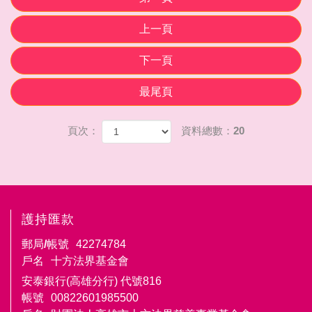
上一頁
下一頁
最尾頁
頁次：
資料總數：20
護持匯款
郵局/帳號
42274784
戶名
十方法界基金會
安泰銀行(高雄分行) 代號816
帳號
00822601985500