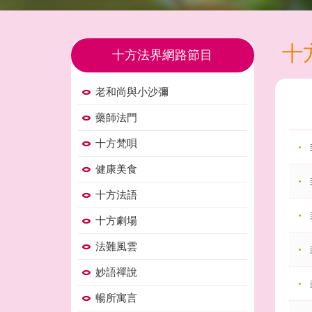
十
十方法界網路節目
老和尚與小沙彌
藥師法門
十方梵唄
健康美食
十方法語
十方劇場
法難風雲
妙語禪說
暢所寓言