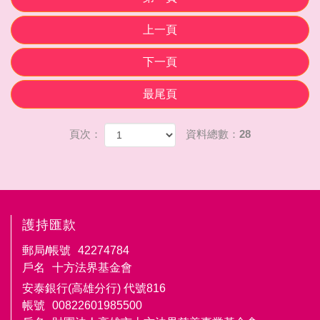
上一頁
下一頁
最尾頁
頁次：
資料總數：28
護持匯款
郵局/帳號
42274784
戶名
十方法界基金會
安泰銀行(高雄分行) 代號816
帳號
00822601985500