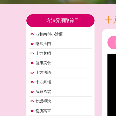
十
十方法界網路節目
老和尚與小沙彌
藥師法門
十方梵唄
健康美食
十方法語
十方劇場
法難風雲
妙語禪說
暢所寓言