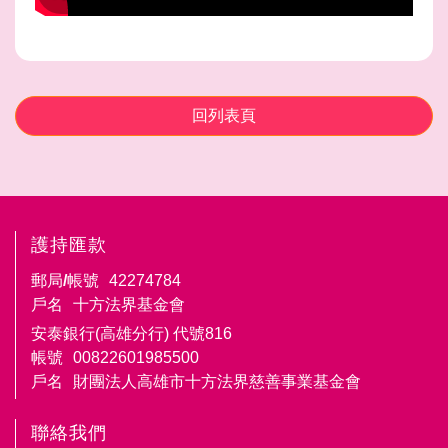
回列表頁
護持匯款
郵局/帳號
42274784
戶名
十方法界基金會
安泰銀行(高雄分行) 代號816
帳號
00822601985500
戶名
財團法人高雄市十方法界慈善事業基金會
聯絡我們