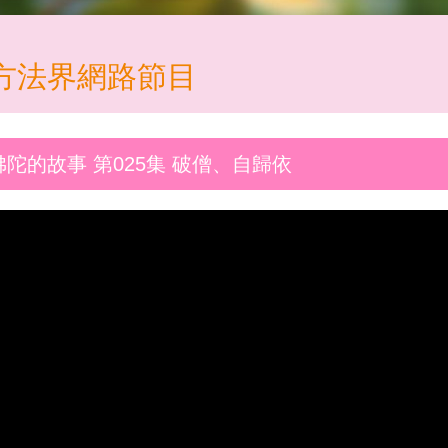
方法界網路節目
佛陀的故事 第025集 破僧、自歸依