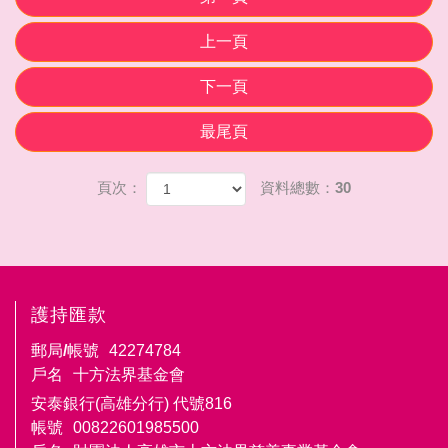
上一頁
下一頁
最尾頁
頁次：
資料總數：30
護持匯款
郵局/帳號
42274784
戶名
十方法界基金會
安泰銀行(高雄分行) 代號816
帳號
00822601985500